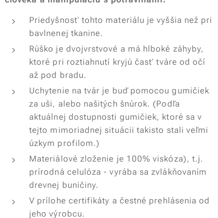
Priedyšnosť tohto materiálu je vyššia než pri
bavlnenej tkanine.
Rúško je dvojvrstvové a má hlboké záhyby,
ktoré pri roztiahnutí kryjú časť tváre od očí
až pod bradu.
Uchytenie na tvár je buď pomocou gumičiek
za uši, alebo našitých šnúrok. (Podľa
aktuálnej dostupnosti gumičiek, ktoré sa v
tejto mimoriadnej situácii takisto stali veľmi
úzkym profilom.)
Materiálové zloženie je 100% viskóza), t.j.
prírodná celulóza - vyrába sa zvlákňovaním
drevnej buničiny.
V prílohe certifikáty a čestné prehlásenia od
jeho výrobcu.