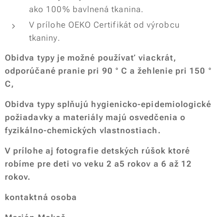
ako 100% bavlnená tkanina.
V prílohe OEKO Certifikát od výrobcu
tkaniny.
Obidva typy je možné používať viackrát,
odporúčané pranie pri 90 ° C a žehlenie pri 150 °
C,
Obidva typy splňujú hygienicko-epidemiologické
požiadavky a materiály majú osvedčenia o
fyzikálno-chemických vlastnostiach.
V prílohe
aj fotografie detských rúšok ktoré
robíme pre deti vo veku 2 a5 rokov a 6 až 12
rokov.
kontaktná osoba